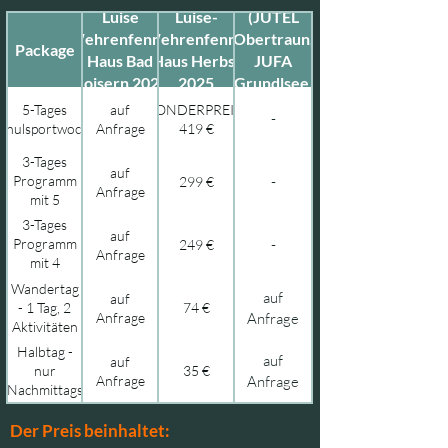
Luise
Luise-
(JUTEL
Wehrenfennig
Wehrenfennig
Obertraun,
Package
Haus Bad
Haus Herbst
JUFA
Goisern 2026
2025
Grundlsee,
Europacamp
5-Tages
auf
SONDERPREIS:
-
Attersee)
chulsportwoche
Anfrage
419 €
3-Tages
auf
Programm
-
299 €
Anfrage
mit 5
Aktivitäten
3-Tages
auf
und
Programm
-
249 €
Anfrage
zusätzlichem
mit 4
Mittagessen
Aktivitäten
Wandertag
am
auf
auf
- 1 Tag, 2
74 €
Abreisetag
Anfrage
Anfrage
Aktivitäten
Halbtag -
auf
auf
nur
35 €
Anfrage
Anfrage
Nachmittags
Der Preis beinhaltet: