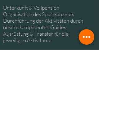
Unterkunft & Vollpension
Organisation des Sportkonzepts
Durchführung der Aktivitäten durch
unsere kompetenten Guides
Ausrüstung & Transfer für die
jeweiligen Aktivitäten
Die Preise verstehen sich pro Person.
Jetzt unverbindlich Anfragen
Outback Adventure SKGT GmbH & Co KG
+43 676 714 1933
info@outback.at
Bad Goisern am Hallstätter See
Über uns
Referenzen
Jobs
Preise