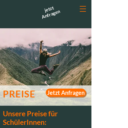
jetzt
Anfragen
PREISE
Jetzt Anfragen
Unsere Preise für
Andere
SchülerInnen:
Unterkünfte