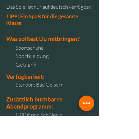
Das Spiel ist nur auf deutsch verfügbar.
TIPP: Ein Spaß für die gesamte
Klasse
Was solltest Du mitbringen?
Sportschuhe
Sportkleidung
Getränk
Verfügbarkeit:
Standort Bad Goisern
Zusätzlich buchbares
Abendprogramm:
8,00 € pro SchülerIn
Bequem im Vorhinein buchbar
Spontane Buchung vor