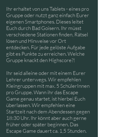
Ihr erhaltet von uns Tablets - eines pro
Gruppe oder nutzt ganz einfach Eurer
eigenen Smartphones. Dieses leitet
Euch durch Bad Goisern. Ihr müsst
verschiedene Stationen finden, Rätsel
lösen und Hinweise vor Ort
entdecken.
Für jede gelöste Aufgabe
gibt es Punkte zu erreichen. Welche
Gruppe knackt den Highscore?!
Ihr seid alleine oder mit einem Eurer
Lehrer unterwegs. Wir empfehlen
Kleingruppen mit max. 5 SchülerInnen
pro Gruppe. Wann ihr das Escape
Game genau startet, ist hierbei Euch
überlassen. Wir empfehlen eine
Startzeit nach dem Abendessen gegen
18:30 Uhr.
Ihr könnt aber auch gerne
früher oder später beginnen. Das
Escape Game dauert ca. 1,5 Stunden.