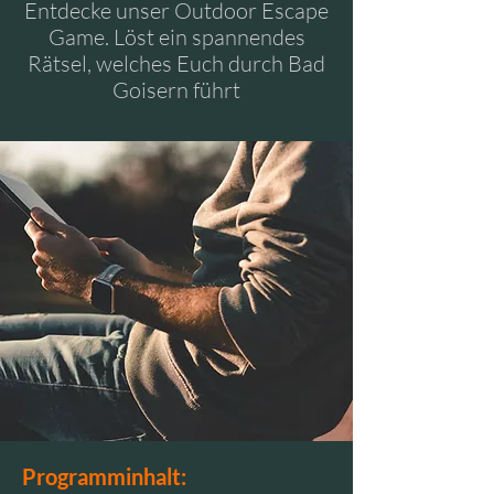
Entdecke unser Outdoor Escape
Game. Löst ein spannendes
Rätsel, welches Euch durch Bad
Goisern führt
Programminhalt: