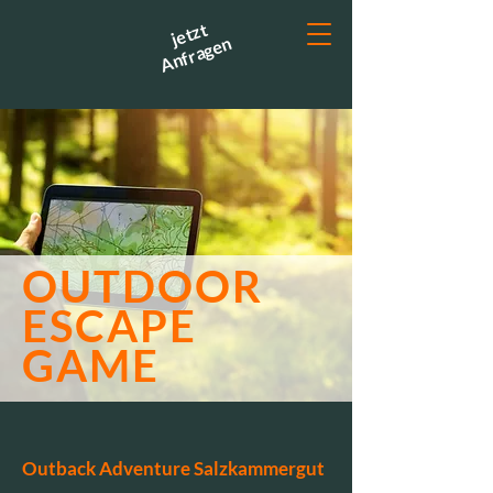
jetzt
Anfragen
OUTDOOR
ESCAPE
GAME
Outback Adventure Salzkammergut