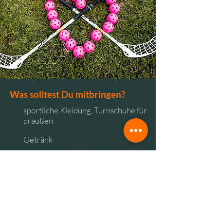
Was solltest Du mitbringen?
sportliche Kleidung, Turnschuhe für
draußen
Getränk
Regenschutz (falls es wirklich einmal
regnen sollte)
Verfügbarkeit:
Standort Bad Goisern