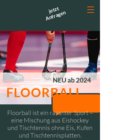
jetzt
Anfragen
NEU ab 2024
FLOORBALL
Floorball ist ein rasanter Sport –
eine Mischung aus Eishockey
und Tischtennis ohne Eis, Kufen
und Tischtennisplatten.