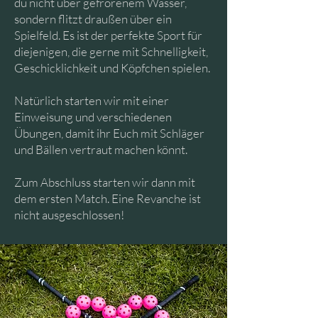
du nicht über gefrorenem Wasser,
sondern flitzt draußen über ein
Spielfeld. Es ist der perfekte Sport für
diejenigen, die gerne mit Schnelligkeit,
Geschicklichkeit und Köpfchen spielen.
Natürlich starten wir mit einer
Einweisung und verschiedenen
Übungen, damit ihr Euch mit Schläger
und Bällen vertraut machen könnt.
Zum Abschluss starten wir dann mit
dem ersten Match. Eine Revanche ist
nicht ausgeschlossen!