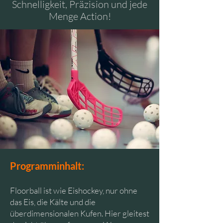
Schnelligkeit, Präzision und jede
Menge Action!
Programminhalt:
Floorball ist wie Eishockey, nur ohne
das Eis, die Kälte und die
überdimensionalen Kufen. Hier gleitest