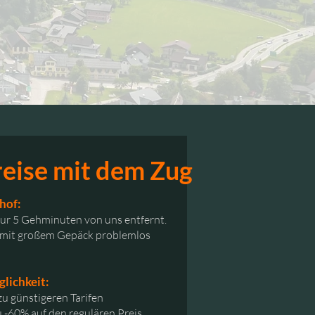
eise mit dem Zug
hof:
nur 5 Gehminuten von uns entfernt.
n mit großem Gepäck problemlos
lichkeit:
zu günstigeren Tarifen
zu -60% auf den regulären Preis