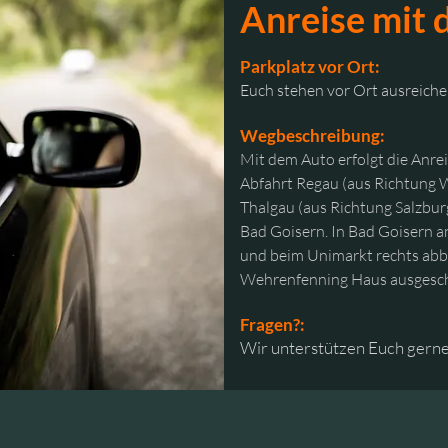
Anreise mit
Parkplatz vor Ort:
Euch stehen
vor Ort ausreiche
Wegbeschreibung:
Mit dem Auto erfolgt die Anre
Abfahrt Regau (aus Richtung
Thalgau (aus Richtung Salzbur
Bad Goisern. In Bad Goisern 
und beim Unimarkt rechts abbie
Wehrenfenning Haus ausgesch
Fragen?:
Wir unterstützen Euch gerne.