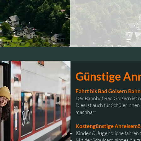
Günstige Anr
Fahrt bis Bad Goisern Bahn
Der Bahnhof Bad Goisern ist 
Dies ist auch für SchülerInne
machbar
Kostengünstige Anreisemög
Kinder & Jugendli
ch
e fahren 
Mit der Schulcard gibt es bis 