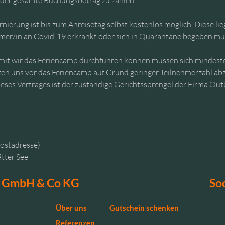
t der gesamte Buchungsbetrag zu zahlen.
nierung ist bis zum Anreisetag selbst kostenlos möglich. Diese li
nehmer/in an Covid-19 erkrankt oder sich in Quarantäne begeben mus
mit wir das Feriencamp durchführen können müssen sich mindeste
n uns vor das Feriencamp auf Grund geringer Teilnehmerzahl ab
 dieses Vertrages ist der zuständige Gerichtssprengel der Firma O
ostadresse)
tter See
T GmbH & Co KG
So
Über uns
Gutschein schenken
Referenzen