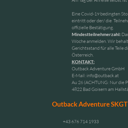
Am Tag der Anreise selbst is
Eine Covid-19 bedingten Stor
eintritt oder der/ die  Teil
offizielle Bestätigung.
Mindestteilnehmerzahl:
 Da
Woche anmelden. Wir behalte
Gerichtsstand für alle Teile
Österreich.
KONTAKT:
Outback Adventure GmbH
E-Mail: info@outback.at
Au 26 (ACHTUNG: Nur die P
4822 Bad Goisern am Hallstä
Outback Adventure SKG
+43 676 714 1933