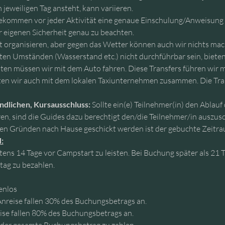
 jeweiligen Tag ansteht, kann variieren.
ekommen vor jeder Aktivität eine genaue Einschulung/Anweisung d
 eigenen Sicherheit genau zu beachten.
t organisieren, aber gegen das Wetter können auch wir nichts mach
n Umständen (Wasserstand etc.) nicht durchführbar sein, bieten
täten müssen wir mit dem Auto fahren. Diese Transfers führen wir 
ten wir auch mit dem lokalen Taxiunternehmen zusammen. Die Trans
ndlichen, Kursausschluss: 
Sollte ein(e) Teilnehmer(in) den Ablauf
, sind die Guides dazu berechtigt den/die Teilnehmer/in auszuschl
ären Gründen nach Hause geschickt werden ist der gebuchte Zeitra
:
ens 14 Tage vor Campstart zu leisten. Bei Buchung später als 21 T
tag zu bezahlen.
enlos
Anreise fallen 30% des Buchungsbetrags an.
eise fallen 80% des Buchungsbetrags an.