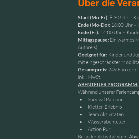
Über die Vera
Start (Mo-Fr):
 8:30 Uhr – K
Ende (Mo-Do):
 16:00 Uhr –
Ende (Fr):
 14:00 Uhr – Kind
Mittagspause:
 Ein warmes M
Aufpreis)
Geeignet für:
 Kinder und Ju
mit eingeschränkter Mobilität
Gesamtpreis:
 249 Euro pro 
inkl. MwSt.
ABENTEUER PROGRAMM:
Während unserer Feriencamp
Survival Parcour
Kletter-Erlebnis
Team Aktivitäten
Wasserabenteuer
Action Pur
Bei jeder Aktivität steht Ab